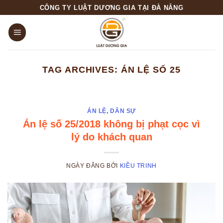
Skip
CÔNG TY LUẬT DƯƠNG GIA TẠI ĐÀ NẴNG
to
content
TAG ARCHIVES:
ÁN LỆ SỐ 25
ÁN LỆ
,
DÂN SỰ
Án lệ số 25/2018 không bị phạt cọc vì
lý do khách quan
NGÀY ĐĂNG
BỞI
KIỀU TRINH