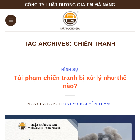
Skip
CÔNG TY LUẬT DƯƠNG GIA TẠI ĐÀ NẴNG
to
content
TAG ARCHIVES:
CHIẾN TRANH
HÌNH SỰ
Tội phạm chiến tranh bị xử lý như thế
nào?
NGÀY ĐĂNG
BỞI
LUẬT SƯ NGUYỄN THẮNG