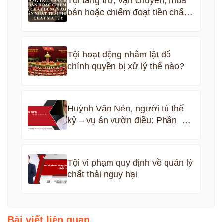
Tội tàng trữ, vận chuyển, mua
bán hoặc chiếm đoạt tiền chất
dùng vào việc sản xuất trái
phép chất ma túy
Tội hoạt động nhằm lật đổ
chính quyền bị xử lý thế nào?
Huỳnh Văn Nén, người tù thế
kỷ – vụ án vườn điều: Phần 5
kết thúc
Tội vi phạm quy định về quản lý
chất thải nguy hại
Bài viết liên quan