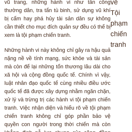
về
vũ trang, những hành vi như tấn công
thường dân, tra tấn tù binh, sử dụng vũ khí
Tội
bị cấm hay phá hủy tài sản dân sự không
phạm
cần thiết cho mục đích quân sự đều có thể bị
chiến
xem là tội phạm chiến tranh.
tranh
Những hành vi này không chỉ gây ra hậu quả
nặng nề về tính mạng, sức khỏe và tài sản
mà còn để lại những tổn thương lâu dài cho
xã hội và cộng đồng quốc tế. Chính vì vậy,
luật nhân đạo quốc tế cùng nhiều điều ước
quốc tế đã được xây dựng nhằm ngăn chặn,
xử lý và trừng trị các hành vi tội phạm chiến
tranh. Việc nhận diện và hiểu rõ về tội phạm
chiến tranh không chỉ góp phần bảo vệ
quyền con người trong thời chiến mà còn