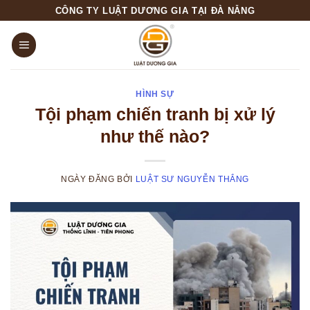
Skip
CÔNG TY LUẬT DƯƠNG GIA TẠI ĐÀ NẴNG
to
content
HÌNH SỰ
Tội phạm chiến tranh bị xử lý
như thế nào?
NGÀY ĐĂNG
BỞI
LUẬT SƯ NGUYỄN THẮNG