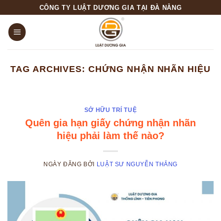
Skip
CÔNG TY LUẬT DƯƠNG GIA TẠI ĐÀ NẴNG
to
content
TAG ARCHIVES:
CHỨNG NHẬN NHÃN HIỆU
SỞ HỮU TRÍ TUỆ
Quên gia hạn giấy chứng nhận nhãn
hiệu phải làm thế nào?
NGÀY ĐĂNG
BỞI
LUẬT SƯ NGUYỄN THẮNG