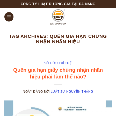
Skip
CÔNG TY LUẬT DƯƠNG GIA TẠI ĐÀ NẴNG
to
content
TAG ARCHIVES:
QUÊN GIA HẠN CHỨNG
NHẬN NHÃN HIỆU
SỞ HỮU TRÍ TUỆ
Quên gia hạn giấy chứng nhận nhãn
hiệu phải làm thế nào?
NGÀY ĐĂNG
BỞI
LUẬT SƯ NGUYỄN THẮNG