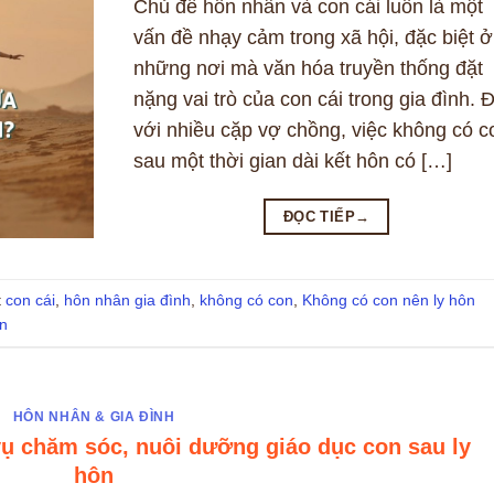
Chủ đề hôn nhân và con cái luôn là một
vấn đề nhạy cảm trong xã hội, đặc biệt ở
những nơi mà văn hóa truyền thống đặt
nặng vai trò của con cái trong gia đình. Đ
với nhiều cặp vợ chồng, việc không có c
sau một thời gian dài kết hôn có […]
ĐỌC TIẾP
→
t
con cái
,
hôn nhân gia đình
,
không có con
,
Không có con nên ly hôn
n
HÔN NHÂN & GIA ĐÌNH
vụ chăm sóc, nuôi dưỡng giáo dục con sau ly
hôn