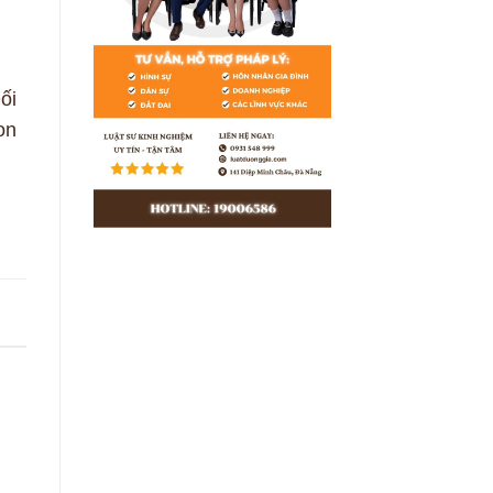
ối
on