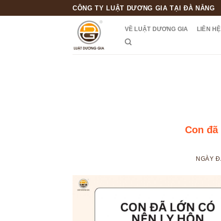
Skip
CÔNG TY LUẬT DƯƠNG GIA TẠI ĐÀ NẴNG
to
VỀ LUẬT DƯƠNG GIA
LIÊN HỆ
content
Con đã 
NGÀY 