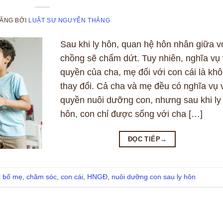
ĐĂNG
BỞI
LUẬT SƯ NGUYỄN THẮNG
Sau khi ly hôn, quan hệ hôn nhân giữa v
chồng sẽ chấm dứt. Tuy nhiên, nghĩa vụ
quyền của cha, mẹ đối với con cái là kh
thay đổi. Cả cha và mẹ đều có nghĩa vụ 
quyền nuôi dưỡng con, nhưng sau khi ly
hôn, con chỉ được sống với cha […]
ĐỌC TIẾP
→
t
bố mẹ
,
chăm sóc
,
con cái
,
HNGĐ
,
nuôi dưỡng con sau ly hôn