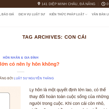
141 DIỆP MINH CHÂU, ĐÀ NẴNG
0
, BÁO GIÁ
DỊCH VỤ LUẬT SƯ
KIẾN THỨC PHÁP LUẬT
VĂN BẢN L
TAG ARCHIVES:
CON CÁI
HÔN NHÂN & GIA ĐÌNH
lớn có nên ly hôn không?
ĐĂNG
BỞI
LUẬT SƯ NGUYỄN THẮNG
Ly hôn là một quyết định lớn lao, có thể
thay đổi hoàn toàn cuộc sống của những
người trong cuộc. Khi con cái còn nhỏ,