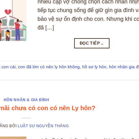
nhiều cặp vợ chồng chọn cách nhẫn nhịn
tiếp tục chung sống để giữ gìn gia đình v
bảo vệ sự ổn định cho con. Nhưng khi c
đã […]
ĐỌC TIẾP
→
t
con cái
,
con đã lớn có nên ly hôn không
,
hồ sơ ly hôn
,
hôn nhân gia đ
HÔN NHÂN & GIA ĐÌNH
mãi chưa có con có nên Ly hôn?
ĐĂNG
BỞI
LUẬT SƯ NGUYỄN THẮNG