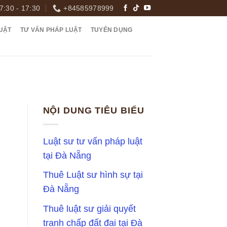
7:30 - 17:30
+84585978999
UẬT
TƯ VẤN PHÁP LUẬT
TUYỂN DỤNG
NỘI DUNG TIÊU BIỂU
Luật sư tư vấn pháp luật
tại Đà Nẵng
Thuê Luật sư hình sự tại
Đà Nẵng
Thuê luật sư giải quyết
tranh chấp đất đai tại Đà