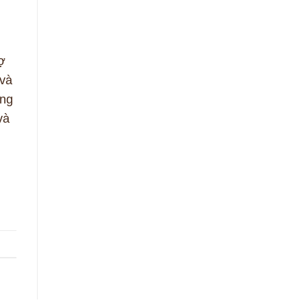
ợ
 và
ông
và