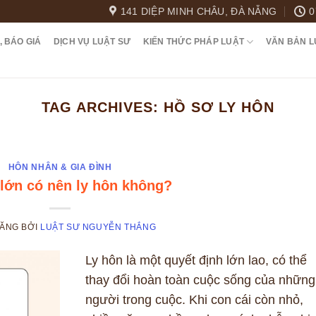
141 DIỆP MINH CHÂU, ĐÀ NẴNG
0
, BÁO GIÁ
DỊCH VỤ LUẬT SƯ
KIẾN THỨC PHÁP LUẬT
VĂN BẢN L
TAG ARCHIVES:
HỒ SƠ LY HÔN
HÔN NHÂN & GIA ĐÌNH
lớn có nên ly hôn không?
ĐĂNG
BỞI
LUẬT SƯ NGUYỄN THẮNG
Ly hôn là một quyết định lớn lao, có thể
thay đổi hoàn toàn cuộc sống của những
người trong cuộc. Khi con cái còn nhỏ,