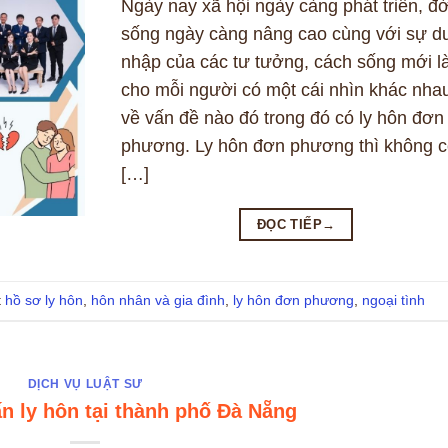
Ngày nay xã hội ngày càng phát triển, đờ
sống ngày càng nâng cao cùng với sự d
nhập của các tư tưởng, cách sống mới 
cho mỗi người có một cái nhìn khác nha
về vấn đề nào đó trong đó có ly hôn đơn
phương. Ly hôn đơn phương thì không 
[…]
ĐỌC TIẾP
→
t
hồ sơ ly hôn
,
hôn nhân và gia đình
,
ly hôn đơn phương
,
ngoại tình
DỊCH VỤ LUẬT SƯ
ấn ly hôn tại thành phố Đà Nẵng