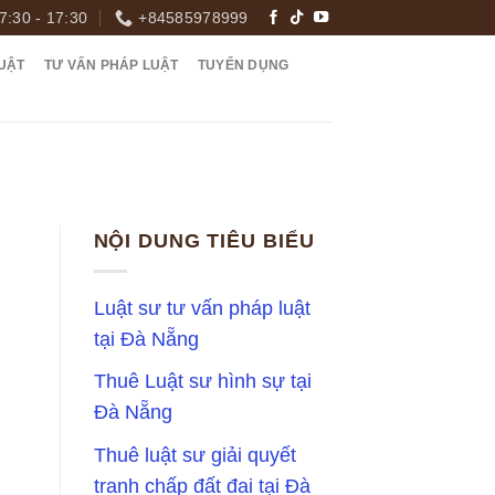
7:30 - 17:30
+84585978999
UẬT
TƯ VẤN PHÁP LUẬT
TUYỂN DỤNG
NỘI DUNG TIÊU BIỂU
Luật sư tư vấn pháp luật
tại Đà Nẵng
Thuê Luật sư hình sự tại
Đà Nẵng
Thuê luật sư giải quyết
tranh chấp đất đai tại Đà