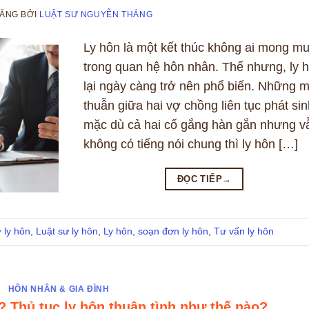
ĐĂNG
BỞI
LUẬT SƯ NGUYỄN THẮNG
Ly hôn là một kết thúc không ai mong m
trong quan hệ hôn nhân. Thế nhưng, ly 
lại ngày càng trở nên phổ biến. Những 
thuẫn giữa hai vợ chồng liên tục phát sin
mặc dù cả hai cố gắng hàn gắn nhưng v
không có tiếng nói chung thì ly hôn […]
ĐỌC TIẾP
→
 ly hôn
,
Luật sư ly hôn
,
Ly hôn
,
soạn đơn ly hôn
,
Tư vấn ly hôn
HÔN NHÂN & GIA ĐÌNH
ì? Thủ tục ly hôn thuận tình như thế nào?