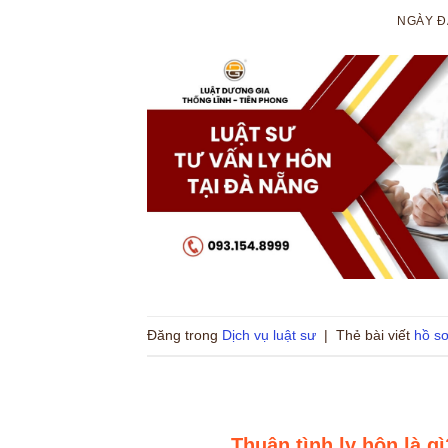
NGÀY 
Đăng trong
Dịch vụ luật sư
|
Thẻ bài viết
hồ sơ
Thuận tình ly hôn là g