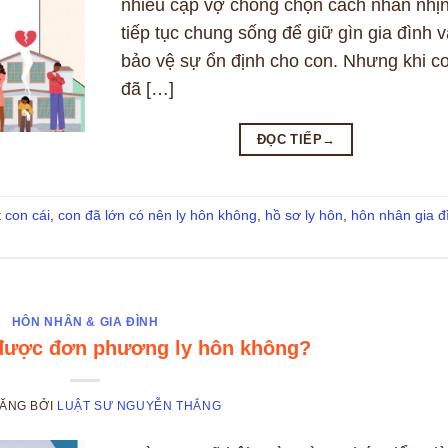
nhiều cặp vợ chồng chọn cách nhẫn nhịn
tiếp tục chung sống để giữ gìn gia đình v
bảo vệ sự ổn định cho con. Nhưng khi c
đã […]
ĐỌC TIẾP
→
t
con cái
,
con đã lớn có nên ly hôn không
,
hồ sơ ly hôn
,
hôn nhân gia đ
HÔN NHÂN & GIA ĐÌNH
 được đơn phương ly hôn không?
ĐĂNG
BỞI
LUẬT SƯ NGUYỄN THẮNG