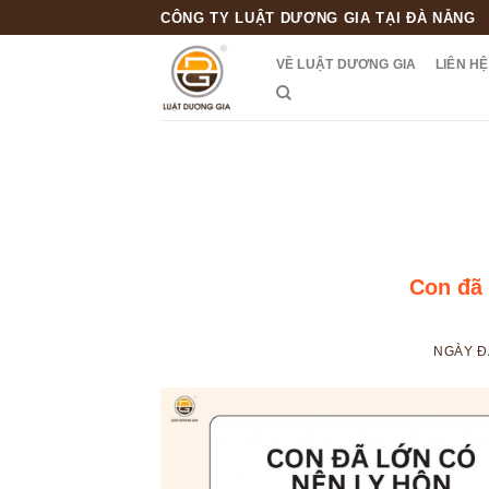
Skip
CÔNG TY LUẬT DƯƠNG GIA TẠI ĐÀ NẴNG
to
VỀ LUẬT DƯƠNG GIA
LIÊN HỆ
content
Con đã 
NGÀY 