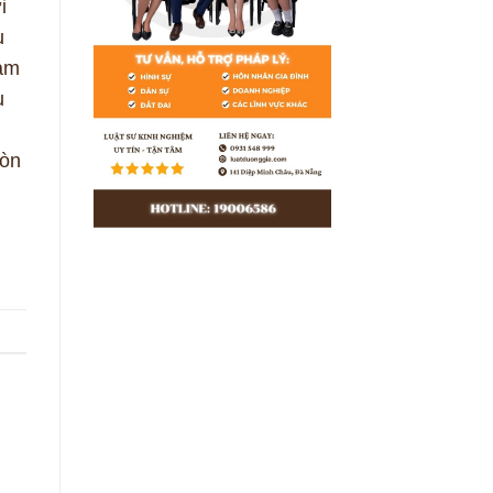
i
u
làm
u
còn