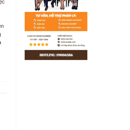
ệc
ền
g
à