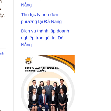
m
Nẵng
à
Thủ tục ly hôn đơn
ày,
phương tại Đà Nẵng
Dịch vụ thành lập doanh
nghiệp trọn gói tại Đà
Nẵng
ình