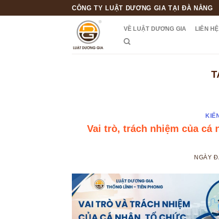
Skip
CÔNG TY LUẬT DƯƠNG GIA TẠI ĐÀ NẴNG
to
VỀ LUẬT DƯƠNG GIA
LIÊN HỆ
content
T
KIẾ
Vai trò, trách nhiệm của cá 
NGÀY 