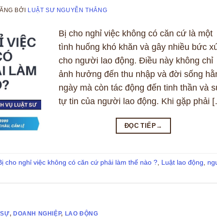
ĐĂNG
BỞI
LUẬT SƯ NGUYỄN THẮNG
Bị cho nghỉ việc không có căn cứ là một
tình huống khó khăn và gây nhiều bức x
cho người lao động. Điều này không chỉ
ảnh hưởng đến thu nhập và đời sống hằ
ngày mà còn tác động đến tinh thần và 
tự tin của người lao động. Khi gặp phải 
ĐỌC TIẾP
→
Bị cho nghỉ việc không có căn cứ phải làm thế nào ?
,
Luật lao động
,
ng
 SỰ
,
DOANH NGHIỆP
,
LAO ĐỘNG