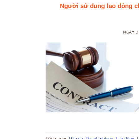
Người sử dụng lao động ch
NGÀY 
Đăng trong
Dân sự
,
Doanh nghiệp
,
Lao động