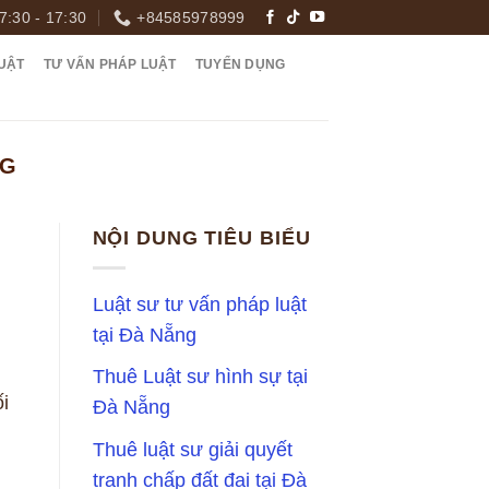
7:30 - 17:30
+84585978999
UẬT
TƯ VẤN PHÁP LUẬT
TUYỂN DỤNG
NG
NỘI DUNG TIÊU BIỂU
Luật sư tư vấn pháp luật
tại Đà Nẵng
Thuê Luật sư hình sự tại
i
Đà Nẵng
Thuê luật sư giải quyết
tranh chấp đất đai tại Đà