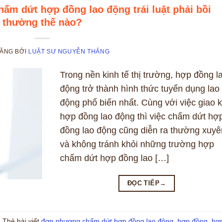
ấm dứt hợp đồng lao động trái luật phải bồi
thường thế nào?
ĐĂNG
BỞI
LUẬT SƯ NGUYỄN THẮNG
Trong nền kinh tế thị trường, hợp đồng l
động trở thành hình thức tuyển dụng lao
động phổ biến nhất. Cùng với việc giao k
hợp đồng lao động thì việc chấm dứt hợ
đồng lao động cũng diễn ra thường xuyê
và không tránh khỏi những trường hợp
chấm dứt hợp đồng lao […]
ĐỌC TIẾP
→
|
Thẻ bài viết
đơn phương chấm dứt hợp đồng lao động
,
hợp đồng
,
hợ