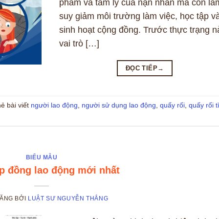
phẩm và tâm lý của nạn nhân mà còn là
suy giảm môi trường làm việc, học tập v
sinh hoạt cộng đồng. Trước thực trạng n
vai trò […]
ĐỌC TIẾP
→
ẻ bài viết
người lao động
,
người sử dụng lao động
,
quấy rối
,
quấy rối t
BIỂU MẪU
p đồng lao động mới nhất
ĐĂNG
BỞI
LUẬT SƯ NGUYỄN THẮNG