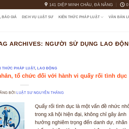
141 DIỆP MINH CHÂU, ĐÀ NẴNG
0
, BÁO GIÁ
DỊCH VỤ LUẬT SƯ
KIẾN THỨC PHÁP LUẬT
VĂN BẢN L
AG ARCHIVES:
NGƯỜI SỬ DỤNG LAO ĐỘ
N THỨC PHÁP LUẬT
,
LAO ĐỘNG
nhân, tổ chức đối với hành vi quấy rối tình dục
ĐĂNG
BỞI
LUẬT SƯ NGUYỄN THẮNG
Quấy rối tình dục là một vấn đề nhức nhố
trong xã hội hiện đại, không chỉ gây ảnh
hưởng nghiêm trọng đến danh dự, nhân