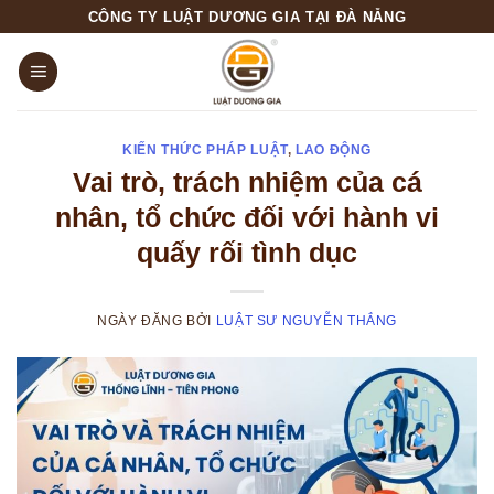
Skip
CÔNG TY LUẬT DƯƠNG GIA TẠI ĐÀ NẴNG
to
content
KIẾN THỨC PHÁP LUẬT
,
LAO ĐỘNG
Vai trò, trách nhiệm của cá
nhân, tổ chức đối với hành vi
quấy rối tình dục
NGÀY ĐĂNG
BỞI
LUẬT SƯ NGUYỄN THẮNG