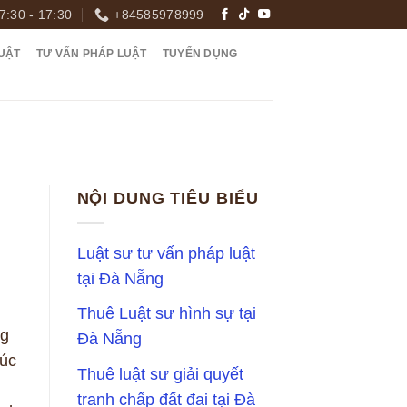
7:30 - 17:30
+84585978999
UẬT
TƯ VẤN PHÁP LUẬT
TUYỂN DỤNG
NỘI DUNG TIÊU BIỂU
Luật sư tư vấn pháp luật
tại Đà Nẵng
Thuê Luật sư hình sự tại
ng
Đà Nẵng
húc
Thuê luật sư giải quyết
tranh chấp đất đai tại Đà