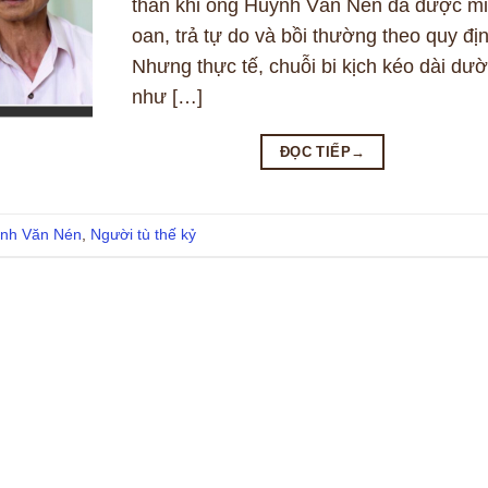
thân khi ông Huỳnh Văn Nén đã được m
oan, trả tự do và bồi thường theo quy địn
Nhưng thực tế, chuỗi bi kịch kéo dài dư
như […]
ĐỌC TIẾP
→
nh Văn Nén
,
Người tù thế kỷ