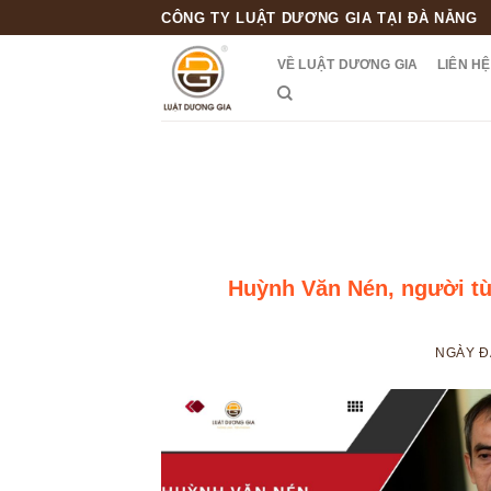
Skip
CÔNG TY LUẬT DƯƠNG GIA TẠI ĐÀ NẴNG
to
VỀ LUẬT DƯƠNG GIA
LIÊN HỆ
content
Huỳnh Văn Nén, người tù
NGÀY 