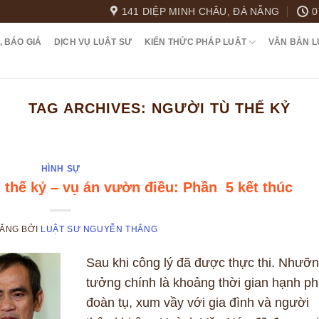
141 DIỆP MINH CHÂU, ĐÀ NẴNG
0
, BÁO GIÁ
DỊCH VỤ LUẬT SƯ
KIẾN THỨC PHÁP LUẬT
VĂN BẢN L
TAG ARCHIVES:
NGƯỜI TÙ THẾ KỶ
HÌNH SỰ
 thế kỷ – vụ án vườn điều: Phần 5 kết thúc
ĐĂNG
BỞI
LUẬT SƯ NGUYỄN THẮNG
Sau khi công lý đã được thực thi. Nhưỡ
tưởng chính là khoảng thời gian hạnh p
đoàn tụ, xum vầy với gia đình và người