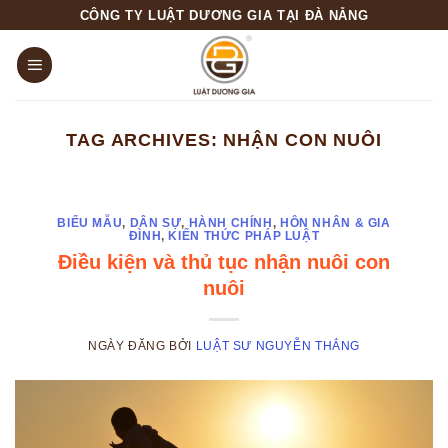
Skip
CÔNG TY LUẬT DƯƠNG GIA TẠI ĐÀ NẴNG
to
content
TAG ARCHIVES:
NHẬN CON NUÔI
BIỂU MẪU
,
DÂN SỰ
,
HÀNH CHÍNH
,
HÔN NHÂN & GIA
ĐÌNH
,
KIẾN THỨC PHÁP LUẬT
Điều kiện và thủ tục nhận nuôi con
nuôi
NGÀY ĐĂNG
BỞI
LUẬT SƯ NGUYỄN THẮNG