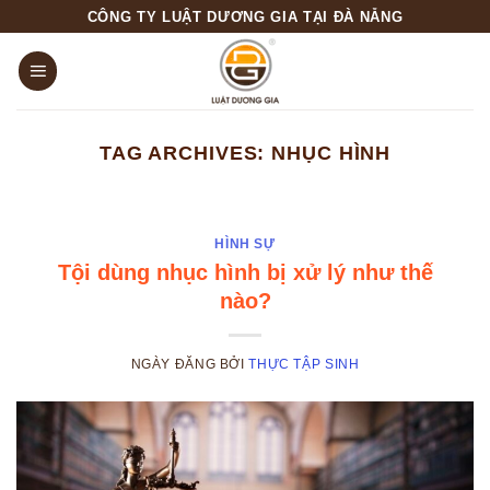
Skip
CÔNG TY LUẬT DƯƠNG GIA TẠI ĐÀ NẴNG
to
content
TAG ARCHIVES:
NHỤC HÌNH
HÌNH SỰ
Tội dùng nhục hình bị xử lý như thế
nào?
NGÀY ĐĂNG
BỞI
THỰC TẬP SINH