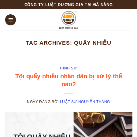
Skip
CÔNG TY LUẬT DƯƠNG GIA TẠI ĐÀ NẴNG
to
content
TAG ARCHIVES:
QUẤY NHIỄU
HÌNH SỰ
Tội quấy nhiễu nhân dân bị xử lý thế
nào?
NGÀY ĐĂNG
BỞI
LUẬT SƯ NGUYỄN THẮNG