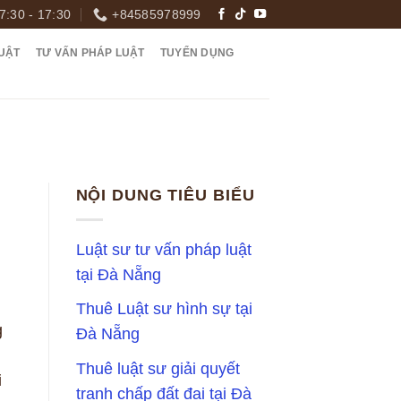
7:30 - 17:30
+84585978999
UẬT
TƯ VẤN PHÁP LUẬT
TUYỂN DỤNG
NỘI DUNG TIÊU BIỂU
Luật sư tư vấn pháp luật
tại Đà Nẵng
Thuê Luật sư hình sự tại
g
Đà Nẵng
Thuê luật sư giải quyết
i
tranh chấp đất đai tại Đà