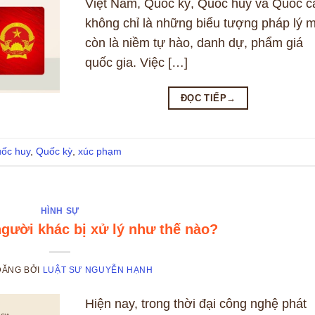
Việt Nam, Quốc kỳ, Quốc huy và Quốc c
không chỉ là những biểu tượng pháp lý 
còn là niềm tự hào, danh dự, phẩm giá
quốc gia. Việc […]
ĐỌC TIẾP
→
ốc huy
,
Quốc kỳ
,
xúc phạm
HÌNH SỰ
người khác bị xử lý như thế nào?
ĐĂNG
BỞI
LUẬT SƯ NGUYỄN HẠNH
Hiện nay, trong thời đại công nghệ phát