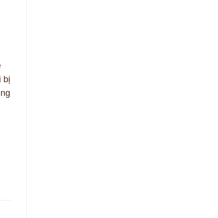
ề
 bị
ùng