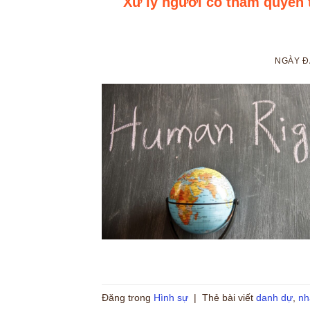
Xử lý người có thẩm quyền 
NGÀY 
Đăng trong
Hình sự
|
Thẻ bài viết
danh dự
,
nh