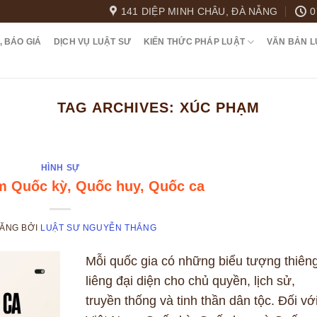
141 DIỆP MINH CHÂU, ĐÀ NẴNG
0
, BÁO GIÁ
DỊCH VỤ LUẬT SƯ
KIẾN THỨC PHÁP LUẬT
VĂN BẢN L
TAG ARCHIVES:
XÚC PHẠM
HÌNH SỰ
m Quốc kỳ, Quốc huy, Quốc ca
ĐĂNG
BỞI
LUẬT SƯ NGUYỄN THẮNG
Mỗi quốc gia có những biểu tượng thiên
liêng đại diện cho chủ quyền, lịch sử,
truyền thống và tinh thần dân tộc. Đối vớ