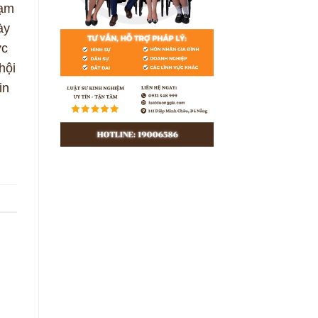
hạm
ày
ức
hội
in