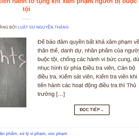
tiến hành tố tụng khi xâm phạm người bị buộc
tội
ĐĂNG
BỞI
LUẬT SƯ NGUYỄN THẮNG
Để bảo đảm quyền bất khả xâm phạm v
thân thể, danh dự, nhân phẩm của người
buộc tội, chống các hành vi bức cung, d
nhục hình từ phía Điều tra viên, Cán bộ
điều tra, Kiểm sát viên, Kiểm tra viên khi
tiến hành các hoạt động điều tra thì Thủ
trưởng […]
ĐỌC TIẾP
→
ân phẩm
,
xử lý vi phạm
,
xúc phạm