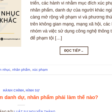
triển, các hành vi nhằm mục đích xúc p
nhân phẩm, danh dự của người khác ng
càng mở rộng về phạm vi và phương th
trên không gian mạng, mạng xã hội, các 
nhóm và việc sử dụng công nghệ thông t
để phạm tội […]
ĐỌC TIẾP
→
m nhục
,
nhân phẩm
,
xúc phạm
HÀNH CHÍNH
,
HÌNH SỰ
̣m danh dự, nhân phẩm phải làm thế nào?
ĐĂNG
BỞI
LUẬT SƯ NGUYỄN THẮNG