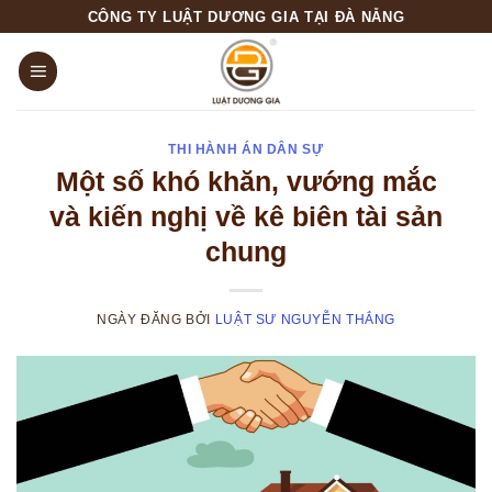
Skip
CÔNG TY LUẬT DƯƠNG GIA TẠI ĐÀ NẴNG
to
content
THI HÀNH ÁN DÂN SỰ
Một số khó khăn, vướng mắc
và kiến nghị về kê biên tài sản
chung
NGÀY ĐĂNG
BỞI
LUẬT SƯ NGUYỄN THẮNG