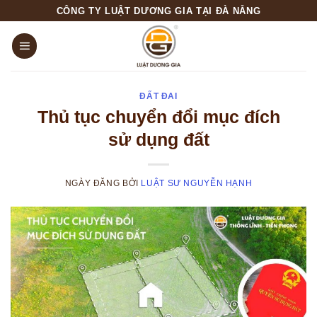
Skip
CÔNG TY LUẬT DƯƠNG GIA TẠI ĐÀ NẴNG
to
content
ĐẤT ĐAI
Thủ tục chuyển đổi mục đích
sử dụng đất
NGÀY ĐĂNG
BỞI
LUẬT SƯ NGUYỄN HẠNH