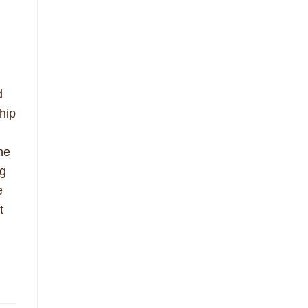
d
ship
he
ng
e
t