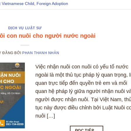
 Vietnamese Child
,
Foreign Adoption
DỊCH VỤ LUẬT SƯ
ôi con nuôi cho người nước ngoài
Y ĐĂNG
BỞI
PHAN THANH NHÀN
Việc nhận nuôi con nuôi có yếu tố nước
ngoài là một thủ tục pháp lý quan trọng, l
quan trực tiếp đến quyền trẻ em và mối
quan hệ pháp lý giữa người nhận nuôi v
người được nhận nuôi. Tại Việt Nam, th
tục này được điều chỉnh bởi Luật Nuôi c
nuôi […]
ĐỌC TIẾP
→