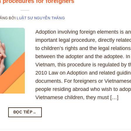
 procedures for foreigners
ĐĂNG
BỞI
LUẬT SƯ NGUYỄN THẮNG
Adoption involving foreign elements is an
important legal procedure, directly relate
to children’s rights and the legal relation
between the adopter and the adoptee. In
Vietnam, this procedure is regulated by t
2010 Law on Adoption and related guidi
documents. For foreigners or Vietnames
people residing abroad who wish to adop
Vietnamese children, they must […]
ĐỌC TIẾP
→