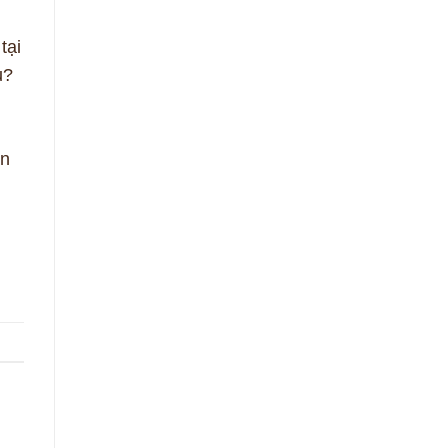
tại
u?
ận