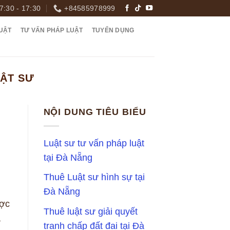
7:30 - 17:30
+84585978999
UẬT
TƯ VẤN PHÁP LUẬT
TUYỂN DỤNG
UẬT SƯ
NỘI DUNG TIÊU BIỂU
Luật sư tư vấn pháp luật
tại Đà Nẵng
Thuê Luật sư hình sự tại
Đà Nẵng
ược
Thuê luật sư giải quyết
à
tranh chấp đất đai tại Đà