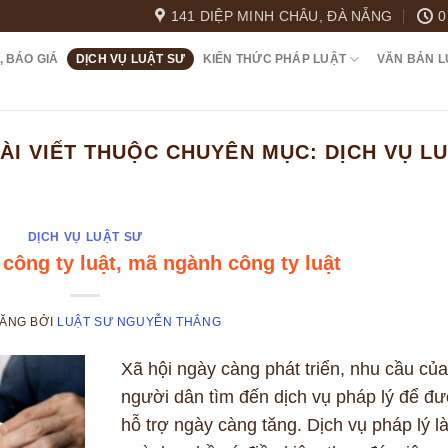
141 DIỆP MINH CHÂU, ĐÀ NẴNG
0
, BÁO GIÁ
DỊCH VỤ LUẬT SƯ
KIẾN THỨC PHÁP LUẬT
VĂN BẢN L
ÀI VIẾT THUỘC CHUYÊN MỤC:
DỊCH VỤ L
DỊCH VỤ LUẬT SƯ
 công ty luật, mã ngành công ty luật
ĐĂNG
BỞI
LUẬT SƯ NGUYỄN THẮNG
Xã hội ngày càng phát triển, nhu cầu của
người dân tìm đến dịch vụ pháp lý để đ
hỗ trợ ngày càng tăng. Dịch vụ pháp lý l