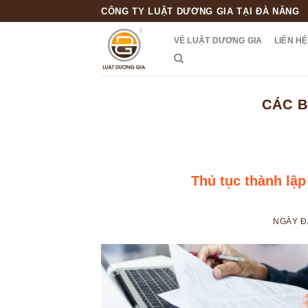
Skip
CÔNG TY LUẬT DƯƠNG GIA TẠI ĐÀ NẴNG
to
VỀ LUẬT DƯƠNG GIA
LIÊN HỆ
content
CÁC B
Thủ tục thành lập
NGÀY 