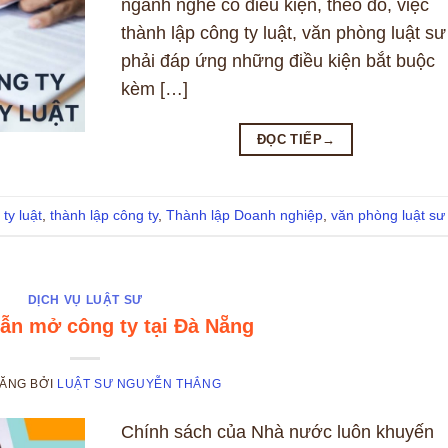
ngành nghề có điều kiện, theo đó, việc
thành lập công ty luật, văn phòng luật sư
phải đáp ứng những điều kiện bắt buộc
kèm […]
ĐỌC TIẾP
→
ty luật
,
thành lập công ty
,
Thành lập Doanh nghiệp
,
văn phòng luật sư
DỊCH VỤ LUẬT SƯ
ẫn mở công ty tại Đà Nẵng
ĐĂNG
BỞI
LUẬT SƯ NGUYỄN THẮNG
Chính sách của Nhà nước luôn khuyến