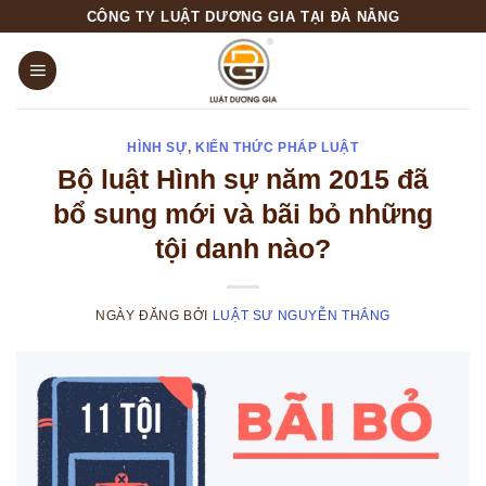
Skip
CÔNG TY LUẬT DƯƠNG GIA TẠI ĐÀ NẴNG
to
content
HÌNH SỰ
,
KIẾN THỨC PHÁP LUẬT
Bộ luật Hình sự năm 2015 đã
bổ sung mới và bãi bỏ những
tội danh nào?
NGÀY ĐĂNG
BỞI
LUẬT SƯ NGUYỄN THẮNG