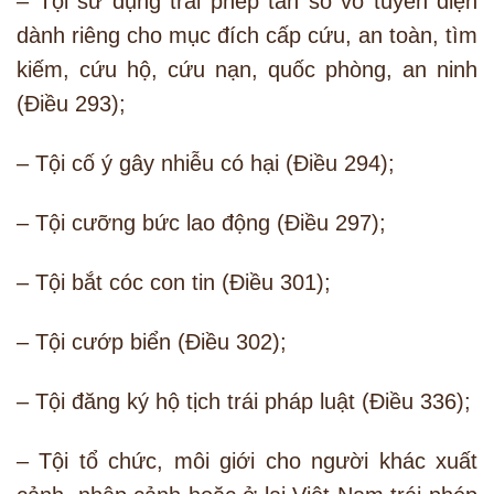
– Tội sử dụng trái phép tần số vô tuyến điện
dành riêng cho mục đích cấp cứu, an toàn, tìm
kiếm, cứu hộ, cứu nạn, quốc phòng, an ninh
(Điều 293);
– Tội cố ý gây nhiễu có hại (Điều 294);
– Tội cưỡng bức lao động (Điều 297);
– Tội bắt cóc con tin (Điều 301);
– Tội cướp biển (Điều 302);
– Tội đăng ký hộ tịch trái pháp luật (Điều 336);
– Tội tổ chức, môi giới cho người khác xuất