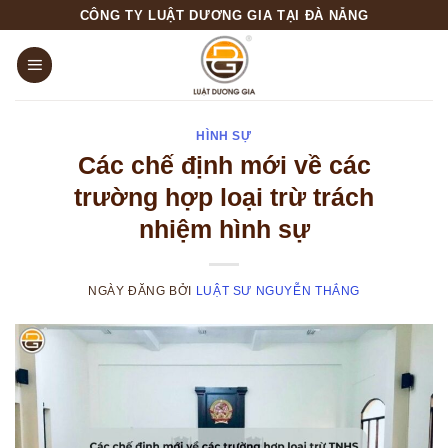
Skip
CÔNG TY LUẬT DƯƠNG GIA TẠI ĐÀ NẴNG
to
content
HÌNH SỰ
Các chế định mới về các
trường hợp loại trừ trách
nhiệm hình sự
NGÀY ĐĂNG
BỞI
LUẬT SƯ NGUYỄN THẮNG