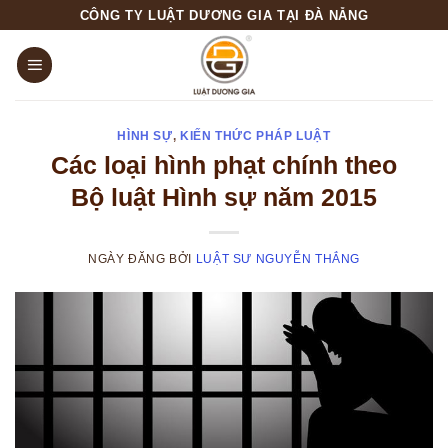
Skip
CÔNG TY LUẬT DƯƠNG GIA TẠI ĐÀ NẴNG
to
content
HÌNH SỰ
,
KIẾN THỨC PHÁP LUẬT
Các loại hình phạt chính theo
Bộ luật Hình sự năm 2015
NGÀY ĐĂNG
BỞI
LUẬT SƯ NGUYỄN THẮNG