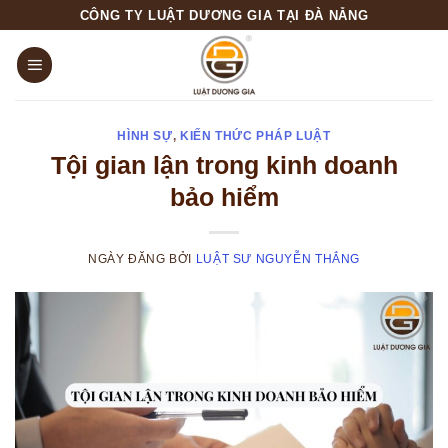
Skip
CÔNG TY LUẬT DƯƠNG GIA TẠI ĐÀ NẴNG
to
content
HÌNH SỰ
,
KIẾN THỨC PHÁP LUẬT
Tội gian lận trong kinh doanh
bảo hiểm
NGÀY ĐĂNG
BỞI
LUẬT SƯ NGUYỄN THẮNG