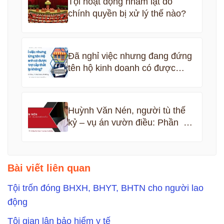
Tội hoạt động nhằm lật đổ
chính quyền bị xử lý thế nào?
Đã nghỉ việc nhưng đang đứng
tên hộ kinh doanh có được
nhận bảo hiểm thất nghiệp
không?
Huỳnh Văn Nén, người tù thế
kỷ – vụ án vườn điều: Phần 5
kết thúc
Bài viết liên quan
Tội trốn đóng BHXH, BHYT, BHTN cho người lao
động
Tội gian lận bảo hiểm y tế