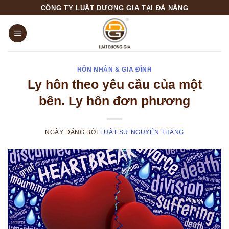
Skip
CÔNG TY LUẬT DƯƠNG GIA TẠI ĐÀ NẴNG
to
content
HÔN NHÂN & GIA ĐÌNH
Ly hôn theo yêu cầu của một
bên. Ly hôn đơn phương
NGÀY ĐĂNG
BỞI
LUẬT SƯ NGUYỄN THẮNG