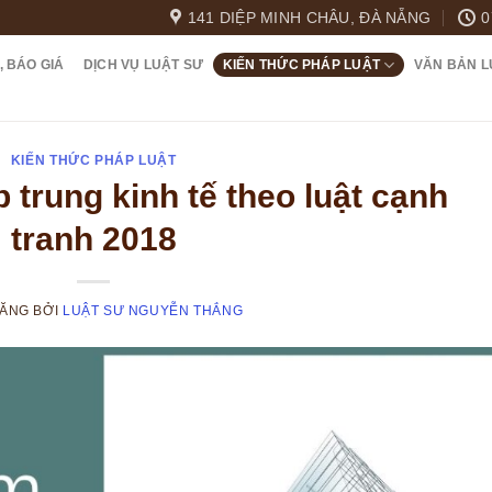
141 DIỆP MINH CHÂU, ĐÀ NẴNG
0
, BÁO GIÁ
DỊCH VỤ LUẬT SƯ
KIẾN THỨC PHÁP LUẬT
VĂN BẢN L
KIẾN THỨC PHÁP LUẬT
 trung kinh tế theo luật cạnh
tranh 2018
ĐĂNG
BỞI
LUẬT SƯ NGUYỄN THẮNG