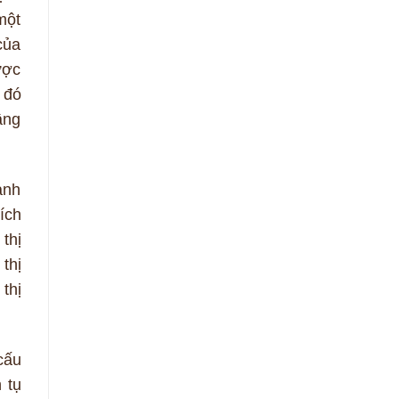
một
của
ược
 đó
âng
anh
ích
 thị
thị
thị
cấu
 tụ