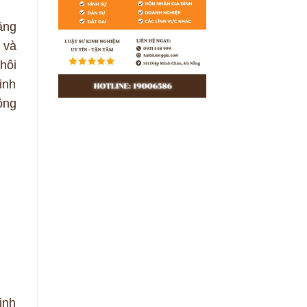
âng
 và
hôi
kinh
ông
ịnh