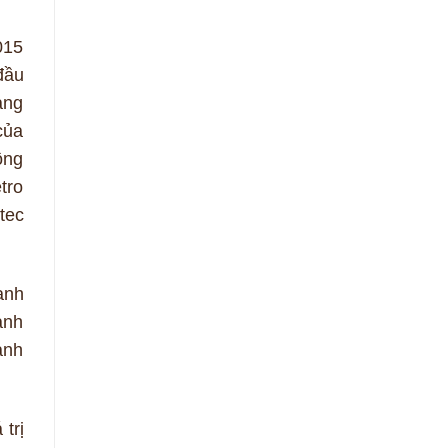
015
đầu
àng
của
ông
tro
tec
anh
ành
anh
trị