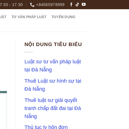
7:30 - 17:30
+84585978999
UẬT
TƯ VẤN PHÁP LUẬT
TUYỂN DỤNG
NỘI DUNG TIÊU BIỂU
Luật sư tư vấn pháp luật
tại Đà Nẵng
Thuê Luật sư hình sự tại
Đà Nẵng
Thuê luật sư giải quyết
tranh chấp đất đai tại Đà
Nẵng
Thủ tục ly hôn đơn