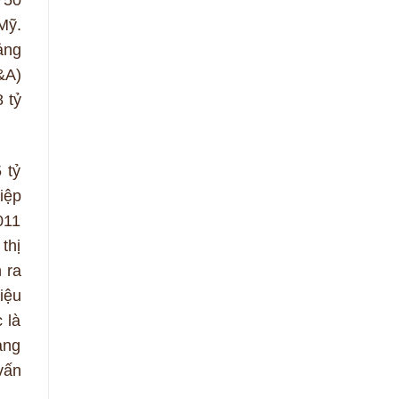
750
Mỹ.
ảng
&A)
 tỷ
 tỷ
iệp
011
thị
 ra
iệu
 là
àng
vấn