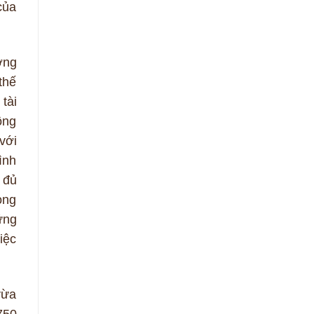
của
ường
thế
tài
ông
với
ình
 đủ
ong
ững
iệc
vừa