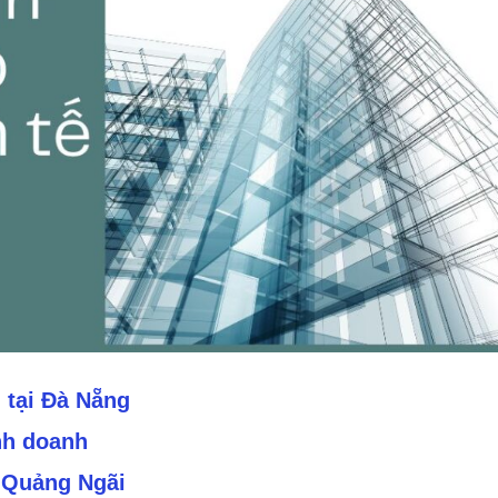
tại Đà Nẵng
inh doanh
i Quảng Ngãi