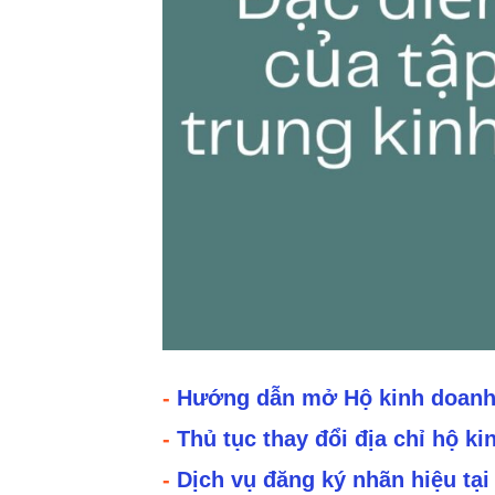
-
Hướng dẫn mở Hộ kinh doanh 
-
Thủ tục thay đổi địa chỉ hộ k
-
Dịch vụ đăng ký nhãn hiệu tạ