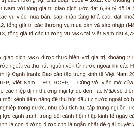
á trị các thương vụ. Giai đoạn 2009 – 2011, có khoảng 
 Nam với tổng giá trị giao dịch ước đạt 6,89 tỷ đô la 
 các vụ việc mua bán, sáp nhập tăng khá cao, đạt kho
12, tổng giá trị các thương vụ mua bán và sáp nhập (M
3, tổng giá trị các thương vụ M&A tại Việt Nam đạt 4,78
giao dịch M&A được thực hiện với giá trị khoảng 2,5
ước ngoài và thu hút nguồn vốn từ nước ngoài khi các H
n lý Cạnh tranh: Báo cáo tập trung kinh tế Việt Nam 2
 TPP, Việt Nam – EU, RCEP,… Cùng với việc mở cửa 
o các hiệp định thương mại tự do đem lại, M&A sẽ diễn
là một kênh tiềm năng để thu hút đầu tư nước ngoài có h
ghiệp trong nước, nhu cầu tích tụ, tập trung nguồn lực
g lực cạnh tranh trong bối cảnh hội nhập kinh tế ngày c
chính là con đường được cho là ngắn nhất để giải quyết 