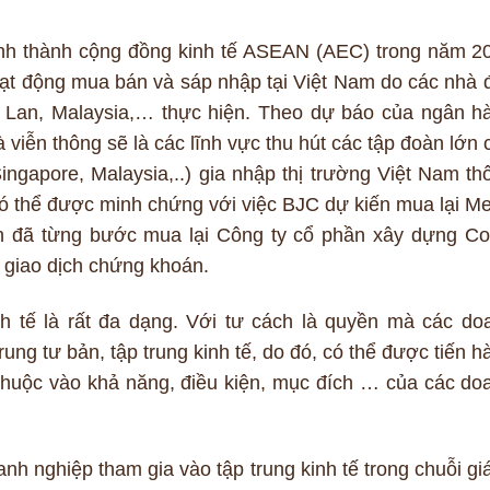
hình thành cộng đồng kinh tế ASEAN (AEC) trong năm 2
hoạt động mua bán và sáp nhập tại Việt Nam do các nhà 
Lan, Malaysia,… thực hiện. Theo dự báo của ngân h
viễn thông sẽ là các lĩnh vực thu hút các tập đoàn lớn 
ingapore, Malaysia,..) gia nhập thị trường Việt Nam th
 thể được minh chứng với việc BJC dự kiến mua lại Me
n đã từng bước mua lại Công ty cổ phần xây dựng Co
 giao dịch chứng khoán.
nh tế là rất đa dạng. Với tư cách là quyền mà các do
rung tư bản, tập trung kinh tế, do đó, có thể được tiến h
thuộc vào khả năng, điều kiện, mục đích … của các do
nh nghiệp tham gia vào tập trung kinh tế trong chuỗi giá 