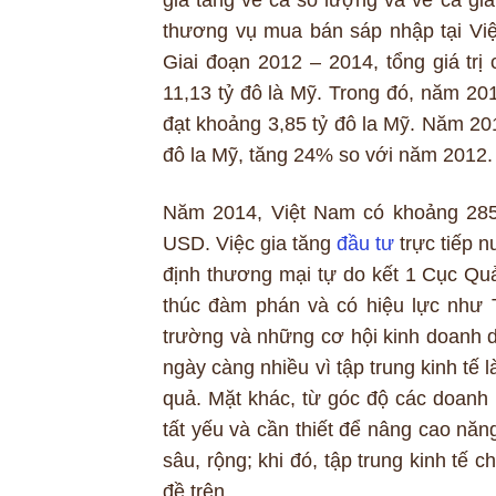
gia tăng về cả số lượng và về cả gi
thương vụ mua bán sáp nhập tại Việt
Giai đoạn 2012 – 2014, tổng giá trị
11,13 tỷ đô là Mỹ. Trong đó, năm 20
đạt khoảng 3,85 tỷ đô la Mỹ. Năm 201
đô la Mỹ, tăng 24% so với năm 2012.
Năm 2014, Việt Nam có khoảng 285 
USD. Việc gia tăng
đầu tư
trực tiếp n
định thương mại tự do kết 1 Cục Quả
thúc đàm phán và có hiệu lực như
trường và những cơ hội kinh doanh d
ngày càng nhiều vì tập trung kinh tế 
quả. Mặt khác, từ góc độ các doanh n
tất yếu và cần thiết để nâng cao năn
sâu, rộng; khi đó, tập trung kinh tế 
đề trên.