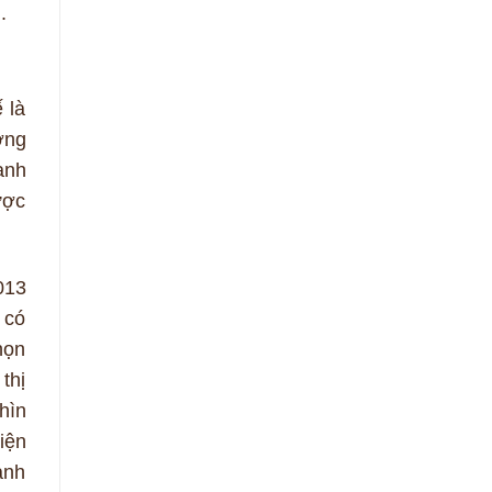
.
 là
ơng
anh
ược
013
 có
họn
thị
hìn
iện
anh