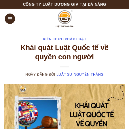
Skip
CÔNG TY LUẬT DƯƠNG GIA TẠI ĐÀ NẴNG
to
content
KIẾN THỨC PHÁP LUẬT
Khái quát Luật Quốc tế về
quyền con người
NGÀY ĐĂNG
BỞI
LUẬT SƯ NGUYỄN THẮNG