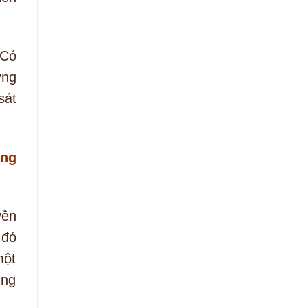
 Có
ớng
sát
ụng
yền
 đó
một
ụng