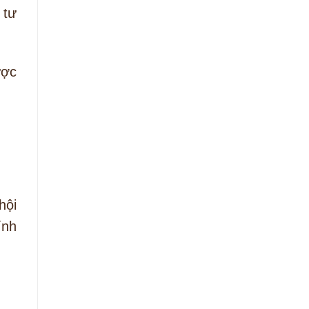
 tư
ược
hội
ính