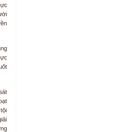
hực
ười
yền
ụng
hực
uốt
sát
oạt
tội
iải
ơng