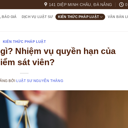
141 DIỆP MINH CHÂU, ĐÀ NẴNG
0
, BÁO GIÁ
DỊCH VỤ LUẬT SƯ
KIẾN THỨC PHÁP LUẬT
VĂN BẢN L
KIẾN THỨC PHÁP LUẬT
à gì? Nhiệm vụ quyền hạn của
iểm sát viên?
ĐĂNG
BỞI
LUẬT SƯ NGUYỄN THẮNG