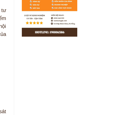
 tư
iểm
nội
của
sát