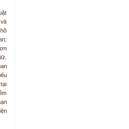
uật
 và
 hồ
an;
đơn
iữ,
uan
iểu
tại
iểm
hạn
iện