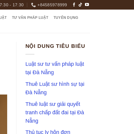
7:30 - 17:30
+84585978999
UẬT
TƯ VẤN PHÁP LUẬT
TUYỂN DỤNG
NỘI DUNG TIÊU BIỂU
Luật sư tư vấn pháp luật
tại Đà Nẵng
Thuê Luật sư hình sự tại
Đà Nẵng
Thuê luật sư giải quyết
tranh chấp đất đai tại Đà
Nẵng
Thủ tục ly hôn đơn