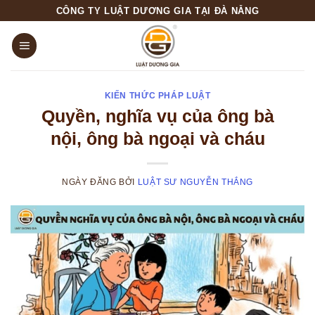
Skip
CÔNG TY LUẬT DƯƠNG GIA TẠI ĐÀ NẴNG
to
content
KIẾN THỨC PHÁP LUẬT
Quyền, nghĩa vụ của ông bà
nội, ông bà ngoại và cháu
NGÀY ĐĂNG
BỞI
LUẬT SƯ NGUYỄN THẮNG