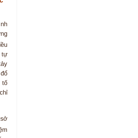
c
ình
ỡng
iều
 tự
xảy
 đổ
 tố
chỉ
 sở
iệm