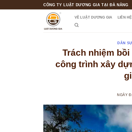
Skip
CÔNG TY LUẬT DƯƠNG GIA TẠI ĐÀ NẴNG
to
VỀ LUẬT DƯƠNG GIA
LIÊN HỆ
content
DÂN S
Trách nhiệm bồi 
công trình xây dự
gi
NGÀY 