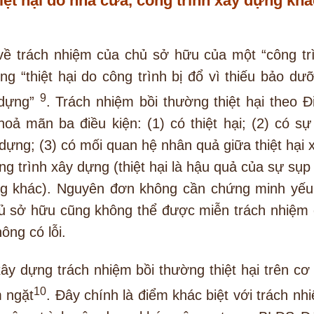
iệt hại do nhà cửa, công trình xây dựng khá
ề trách nhiệm của chủ sở hữu của một “công tr
ng “thiệt hại do công trình bị đổ vì thiếu bảo dư
9
y dựng”
. Trách nhiệm bồi thường thiệt hại theo Đ
oả mãn ba điều kiện: (1) có thiệt hại; (2) có sự
dựng; (3) có mối quan hệ nhân quả giữa thiệt hại 
ng trình xây dựng (thiệt hại là hậu quả của sự sụp
ng khác). Nguyên đơn không cần chứng minh yếu
chủ sở hữu cũng không thể được miễn trách nhiệm 
ng có lỗi.
ây dựng trách nhiệm bồi thường thiệt hại trên cơ
10
m ngặt
. Đây chính là điểm khác biệt với trách nh