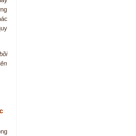
ựng
hác
quy
bồi
rên
c
ông