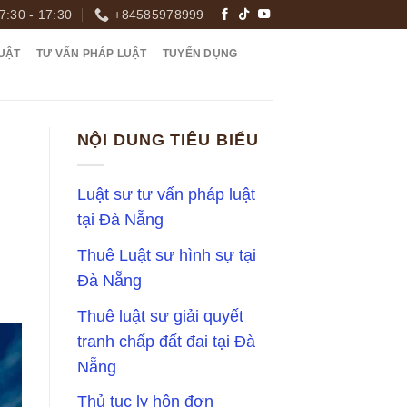
7:30 - 17:30
+84585978999
UẬT
TƯ VẤN PHÁP LUẬT
TUYỂN DỤNG
NỘI DUNG TIÊU BIỂU
Luật sư tư vấn pháp luật
tại Đà Nẵng
Thuê Luật sư hình sự tại
Đà Nẵng
Thuê luật sư giải quyết
tranh chấp đất đai tại Đà
Nẵng
Thủ tục ly hôn đơn