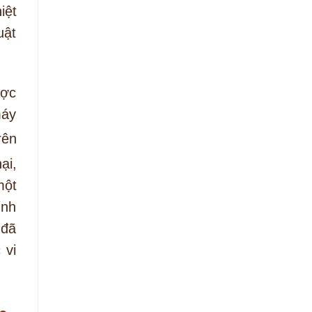
iệt
uật
ược
máy
rên
ại,
một
ính
 đã
 vi