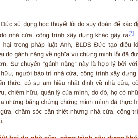
 Đức sử dụng học thuyết lỗi do suy đoán để xác đ
[7]
i do nhà cửa, công trình xây dựng khác gây ra
.
t hại trong pháp luật Anh, BLDS Đức tạo điều k
 hại do gánh nặng về nghĩa vụ chứng minh lỗi đã đ
n. Sự chuyển “gánh nặng” này là hợp lý bởi với
hữu, người bảo trì nhà cửa, công trình xây dựng 
ến thức, có sự am hiểu nhất định về nhà cửa, c
ữu, chiếm hữu, quản lý của mình, do đó, họ có nh
a ra những bằng chứng chứng minh mình đã thực h
gừa, chăm sóc cần thiết nhưng nhà cửa, công tr
i.