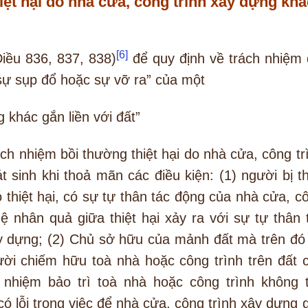
iệt hại do nhà cửa, công trình xây dựng khá
[6]
iều 836, 837, 838)
để quy định về trách nhiệm 
“sự sụp đổ hoặc sự vỡ ra” của một
 khác gắn liền với đất”
h nhiệm bồi thường thiệt hại do nhà cửa, công tr
sinh khi thoả mãn các điều kiện: (1) người bị th
 thiệt hại, có sự tự thân tác động của nhà cửa, c
ệ nhân quả giữa thiệt hại xảy ra với sự tự thân 
y dựng; (2) Chủ sở hữu của mảnh đất mà trên đó
ười chiếm hữu toà nhà hoặc công trình trên đất 
 nhiệm bảo trì toà nhà hoặc công trình không 
 lỗi trong việc để nhà cửa, công trình xây dựng 