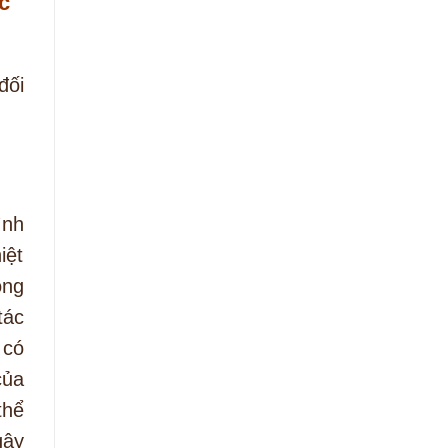
c
đối
ình
iệt
ông
tác
 có
của
thể
gây