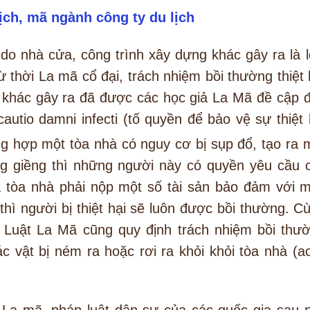
lịch, mã ngành công ty du lịch
 do nhà cửa, công trình xây dựng khác gây ra là l
ừ thời La mã cổ đại, trách nhiệm bồi thường thiệt 
 khác gây ra đã được các học giả La Mã đề cập 
autio damni infecti (tố quyền để bảo vệ sự thiệt 
ng hợp một tòa nhà có nguy cơ bị sụp đổ, tạo ra 
g giềng thì những người này có quyền yêu cầu 
tòa nhà phải nộp một số tài sản bảo đảm với 
 thì người bị thiệt hại sẽ luôn được bồi thường. C
ti Luật La Mã cũng quy định trách nhiệm bồi thư
c vật bị ném ra hoặc rơi ra khỏi khỏi tòa nhà (ac
 La mã, pháp luật dân sự của các quốc gia sau 