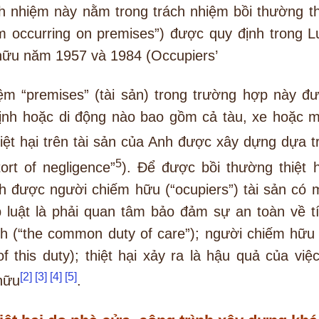
ch nhiệm này nằm trong trách nhiệm bồi thường th
harm occurring on premises”) được quy định trong L
hữu năm 1957 và 1984 (Occupiers’
niệm “premises” (tài sản) trong trường hợp này đ
 định hoặc di động nào bao gồm cả tàu, xe hoặc 
iệt hại trên tài sản của Anh được xây dựng dựa t
5
ort of negligence”
). Để được bồi thường thiệt h
nh được người chiếm hữu (“ocupiers”) tài sản có 
 luật là phải quan tâm bảo đảm sự an toàn về t
h (“the common duty of care”); người chiếm hữu
 this duty); thiệt hại xảy ra là hậu quả của việc
[2]
[3]
[4]
[5]
hữu
.