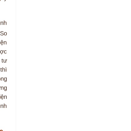
ịnh
 So
iện
ược
 tư
thì
ông
ững
iện
ình