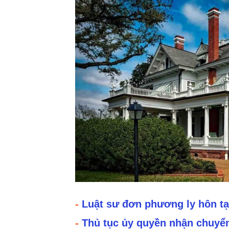
-
Luật sư đơn phương ly hôn tạ
-
Thủ tục ủy quyền nhận chuyể