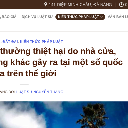
141 DIỆP MINH CHÂU, ĐÀ NẴNG
0
, BÁO GIÁ
DỊCH VỤ LUẬT SƯ
KIẾN THỨC PHÁP LUẬT
VĂN BẢN L
Ự
,
ĐẤT ĐAI
,
KIẾN THỨC PHÁP LUẬT
thường thiệt hại do nhà cửa,
ng khác gây ra tại một số quốc
a trên thế giới
ĐĂNG
BỞI
LUẬT SƯ NGUYỄN THẮNG