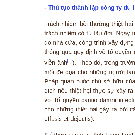
-
Thủ tục thành lập công ty du 
Trách nhiệm bồi thường thiệt hại
trách nhiệm có từ lâu đời. Ngay t
do nhà cửa, công trình xây dựng
thông qua quy định về tố quyền c
[1]
viễn ảnh
). Theo đó, trong trườ
mối đe dọa cho những người lán
Pháp quan buộc chủ sở hữu của 
đích nếu thiệt hại thực sự xảy ra
với tố quyền cautio damni infec
cho những thiệt hại gây ra bởi cá
effusis et dejectis).
Kế thừa các quy định trong Luật