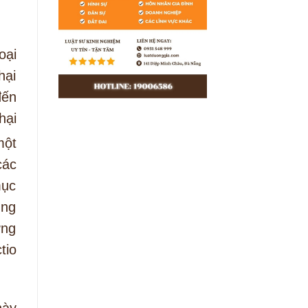
oại
hại
đến
hại
một
các
mục
ùng
ờng
tio
này