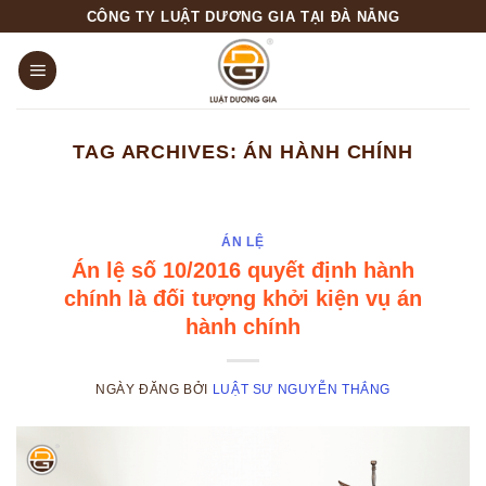
Skip
CÔNG TY LUẬT DƯƠNG GIA TẠI ĐÀ NẴNG
to
content
TAG ARCHIVES:
ÁN HÀNH CHÍNH
ÁN LỆ
Án lệ số 10/2016 quyết định hành
chính là đối tượng khởi kiện vụ án
hành chính
NGÀY ĐĂNG
BỞI
LUẬT SƯ NGUYỄN THẮNG