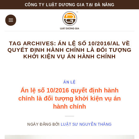
Skip
CÔNG TY LUẬT DƯƠNG GIA TẠI ĐÀ NẴNG
to
content
TAG ARCHIVES:
ÁN LỆ SỐ 10/2016/AL VỀ
QUYẾT ĐỊNH HÀNH CHÍNH LÀ ĐỐI TƯỢNG
KHỞI KIỆN VỤ ÁN HÀNH CHÍNH
ÁN LỆ
Án lệ số 10/2016 quyết định hành
chính là đối tượng khởi kiện vụ án
hành chính
NGÀY ĐĂNG
BỞI
LUẬT SƯ NGUYỄN THẮNG