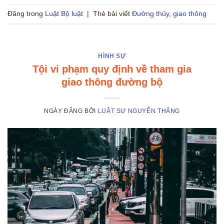
Đăng trong
Luật Bộ luật
|
Thẻ bài viết
Đường thủy
,
giao thông
HÌNH SỰ
Tội vi phạm quy định về tham gia
giao thông đường bộ
NGÀY ĐĂNG
BỞI
LUẬT SƯ NGUYỄN THẮNG