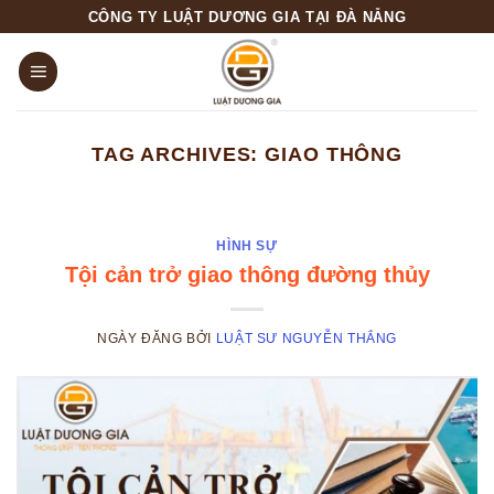
Skip
CÔNG TY LUẬT DƯƠNG GIA TẠI ĐÀ NẴNG
to
content
TAG ARCHIVES:
GIAO THÔNG
HÌNH SỰ
Tội cản trở giao thông đường thủy
NGÀY ĐĂNG
BỞI
LUẬT SƯ NGUYỄN THẮNG