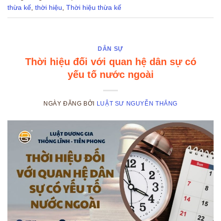
thừa kế
,
thời hiệu
,
Thời hiệu thừa kế
DÂN SỰ
Thời hiệu đối với quan hệ dân sự có
yếu tố nước ngoài
NGÀY ĐĂNG
BỞI
LUẬT SƯ NGUYỄN THẮNG