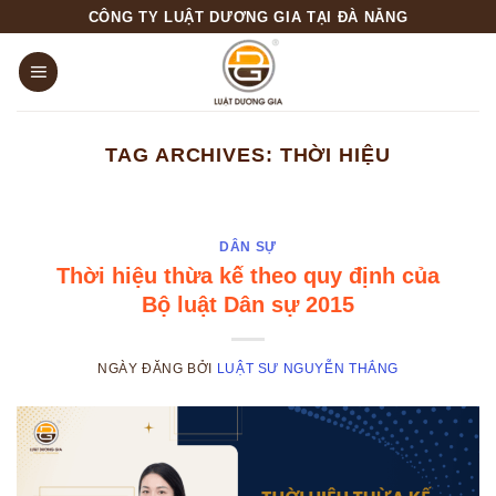
Skip
CÔNG TY LUẬT DƯƠNG GIA TẠI ĐÀ NẴNG
to
content
TAG ARCHIVES:
THỜI HIỆU
DÂN SỰ
Thời hiệu thừa kế theo quy định của
Bộ luật Dân sự 2015
NGÀY ĐĂNG
BỞI
LUẬT SƯ NGUYỄN THẮNG