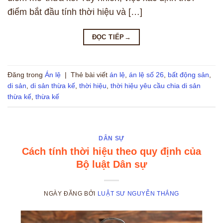
điểm bắt đầu tính thời hiệu và […]
ĐỌC TIẾP
→
Đăng trong
Án lệ
|
Thẻ bài viết
án lệ
,
án lệ số 26
,
bất động sản
,
di sản
,
di sản thừa kế
,
thời hiệu
,
thời hiệu yêu cầu chia di sản
thừa kế
,
thừa kế
DÂN SỰ
Cách tính thời hiệu theo quy định của
Bộ luật Dân sự
NGÀY ĐĂNG
BỞI
LUẬT SƯ NGUYỄN THẮNG