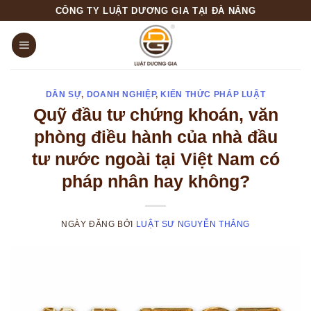
Skip
CÔNG TY LUẬT DƯƠNG GIA TẠI ĐÀ NẴNG
to
content
DÂN SỰ
,
DOANH NGHIỆP
,
KIẾN THỨC PHÁP LUẬT
Quỹ đầu tư chứng khoán, văn
phòng điều hành của nhà đầu
tư nước ngoài tại Việt Nam có
pháp nhân hay không?
NGÀY ĐĂNG
BỞI
LUẬT SƯ NGUYỄN THẮNG