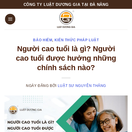
Skip
CÔNG TY LUẬT DƯƠNG GIA TẠI ĐÀ NẴNG
to
content
BẢO HIỂM
,
KIẾN THỨC PHÁP LUẬT
Người cao tuổi là gì? Người
cao tuổi được hưởng những
chính sách nào?
NGÀY ĐĂNG
BỞI
LUẬT SƯ NGUYỄN THẮNG