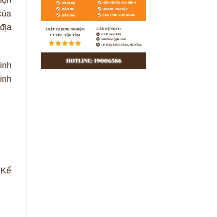
của
địa
inh
inh
 Kế