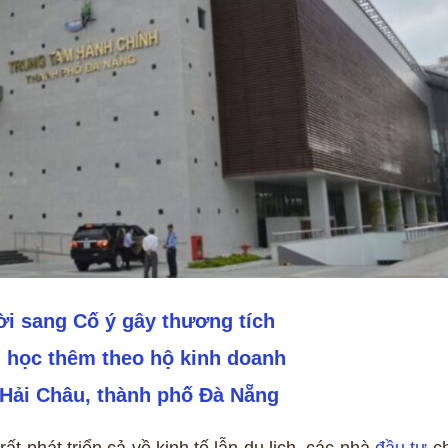
ời sang Cố ý gây thương tích
 học thêm theo hộ kinh doanh
 Hải Châu, thành phố Đà Nẵng
t phát triển cả về kinh tế lẫn du lịch, các nhà
đầu tư
c