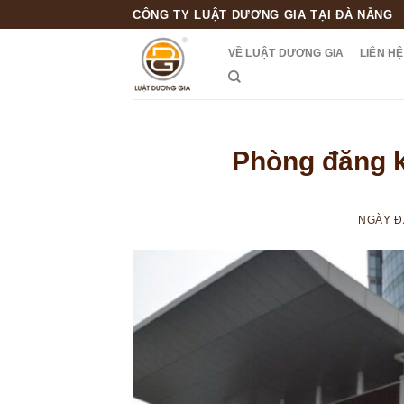
Skip
CÔNG TY LUẬT DƯƠNG GIA TẠI ĐÀ NẴNG
to
VỀ LUẬT DƯƠNG GIA
LIÊN HỆ
content
Phòng đăng k
NGÀY 