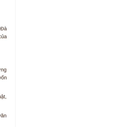
 Đà
của
ờng
vốn
ật,
văn