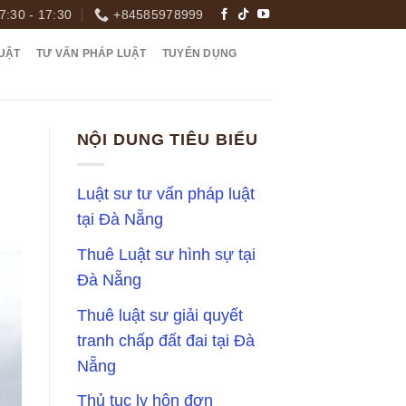
7:30 - 17:30
+84585978999
UẬT
TƯ VẤN PHÁP LUẬT
TUYỂN DỤNG
NỘI DUNG TIÊU BIỂU
Luật sư tư vấn pháp luật
tại Đà Nẵng
Thuê Luật sư hình sự tại
Đà Nẵng
Thuê luật sư giải quyết
tranh chấp đất đai tại Đà
Nẵng
Thủ tục ly hôn đơn