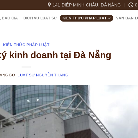
141 DIỆP MINH CHÂU, ĐÀ NẴNG
0
, BÁO GIÁ
DỊCH VỤ LUẬT SƯ
KIẾN THỨC PHÁP LUẬT
VĂN BẢN L
KIẾN THỨC PHÁP LUẬT
ý kinh doanh tại Đà Nẵng
ĐĂNG
BỞI
LUẬT SƯ NGUYỄN THẮNG