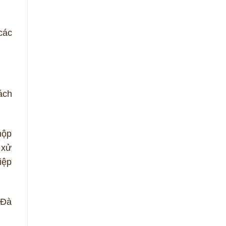
các
ách
nộp
 xử
iệp
 Đà