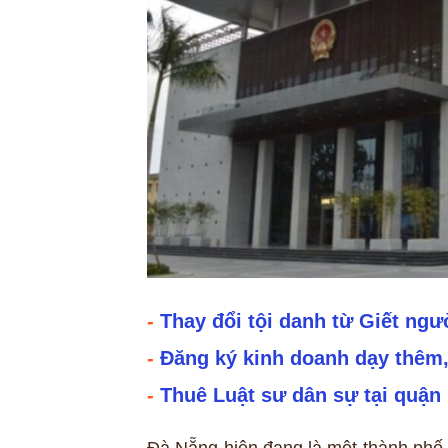
-
Thay đổi tội danh từ Giết ngư
-
Đăng ký kinh doanh dạy thêm,
-
Thuê Luật sư dân sự tại quận
Đà Nẵng hiện đang là một thành phố rấ