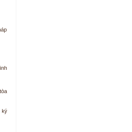
háp
inh
tòa
 ký