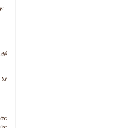
y:
 để
 tư
ước
hức