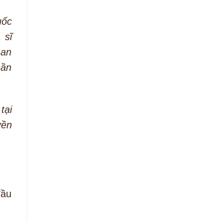
uốc
 sĩ
 an
hần
tại
yền
đầu