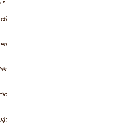
.”
 cổ
heo
iệt
ước
uật