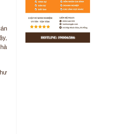
cán
ậy,
nhà
như