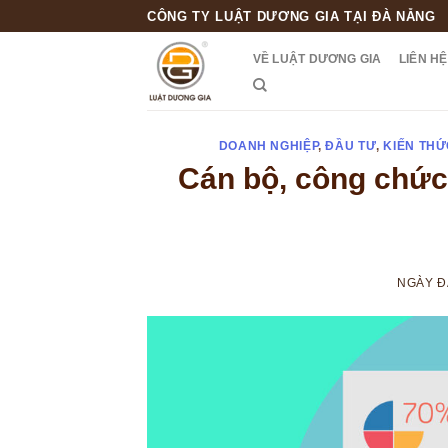
Skip
CÔNG TY LUẬT DƯƠNG GIA TẠI ĐÀ NẴNG
to
VỀ LUẬT DƯƠNG GIA
LIÊN HỆ
content
DOANH NGHIỆP
,
ĐẦU TƯ
,
KIẾN THỨ
Cán bộ, công chức
NGÀY 