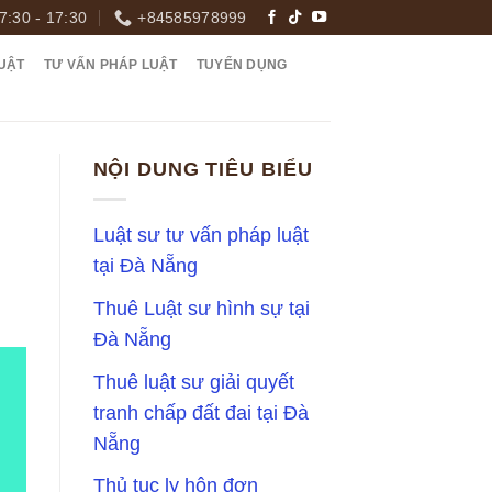
7:30 - 17:30
+84585978999
UẬT
TƯ VẤN PHÁP LUẬT
TUYỂN DỤNG
NỘI DUNG TIÊU BIỂU
Luật sư tư vấn pháp luật
tại Đà Nẵng
Thuê Luật sư hình sự tại
Đà Nẵng
Thuê luật sư giải quyết
tranh chấp đất đai tại Đà
Nẵng
Thủ tục ly hôn đơn