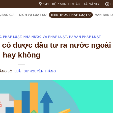
141 DIỆP MINH CHÂU, ĐÀ NẴNG
0
, BÁO GIÁ
DỊCH VỤ LUẬT SƯ
KIẾN THỨC PHÁP LUẬT
VĂN BẢN L
C PHÁP LUẬT
,
NHÀ NƯỚC VÀ PHÁP LUẬT
,
TƯ VẤN PHÁP LUẬT
 có được đầu tư ra nước ngoài
hay không
ĐĂNG
BỞI
LUẬT SƯ NGUYỄN THẮNG