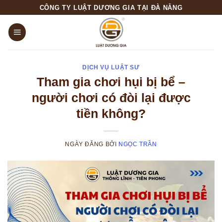
Skip
CÔNG TY LUẬT DƯƠNG GIA TẠI ĐÀ NẴNG
to
content
DỊCH VỤ LUẬT SƯ
Tham gia chơi hụi bị bể –
người chơi có đòi lại được
tiền không?
NGÀY ĐĂNG
BỞI
NGỌC TRẦN