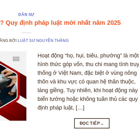
DÂN SỰ
gì? Quy định pháp luật mới nhất năm 2025
ĐĂNG
BỞI
LUẬT SƯ NGUYỄN THẮNG
Hoạt động “họ, hụi, biêu, phường” là một
hình thức góp vốn, thu chi mang tính tru
thống ở Việt Nam, đặc biệt ở vùng nông
thôn và khu vực có quan hệ thân thuộc,
láng giềng. Tuy nhiên, khi hoạt động này 
biến tướng hoặc không tuân thủ các quy
định pháp luật, […]
ĐỌC TIẾP
→