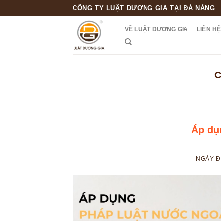
Skip
CÔNG TY LUẬT DƯƠNG GIA TẠI ĐÀ NẴNG
to
VỀ LUẬT DƯƠNG GIA
LIÊN HỆ
content
C
Áp dụ
NGÀY 