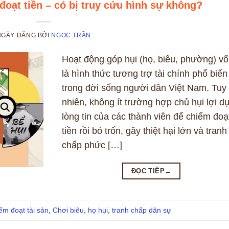
đoạt tiền – có bị truy cứu hình sự không?
NGÀY ĐĂNG
BỞI
NGỌC TRẦN
Hoạt động góp hụi (họ, biêu, phường) v
là hình thức tương trợ tài chính phổ biến
trong đời sống người dân Việt Nam. Tuy
nhiên, không ít trường hợp chủ hụi lợi d
lòng tin của các thành viên để chiếm đoạ
tiền rồi bỏ trốn, gây thiệt hại lớn và tranh
chấp phức […]
ĐỌC TIẾP
→
ếm đoạt tài sản
,
Chơi biêu
,
họ hụi
,
tranh chấp dân sự