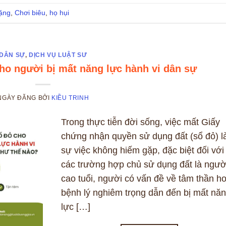
nặng
,
Chơi biêu
,
họ hụi
DÂN SỰ
,
DỊCH VỤ LUẬT SƯ
cho người bị mất năng lực hành vi dân sự
NGÀY ĐĂNG
BỞI
KIỀU TRINH
Trong thực tiễn đời sống, việc mất Giấy
chứng nhận quyền sử dụng đất (sổ đỏ) l
sự việc không hiếm gặp, đặc biệt đối với
các trường hợp chủ sử dụng đất là ngườ
cao tuổi, người có vấn đề về tâm thần h
bệnh lý nghiêm trọng dẫn đến bị mất nă
lực […]