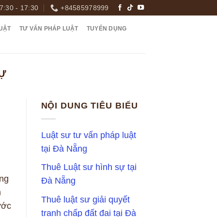
7:30 - 17:30
+84585978999
UẬT
TƯ VẤN PHÁP LUẬT
TUYỂN DỤNG
Ự
NỘI DUNG TIÊU BIỂU
Luật sư tư vấn pháp luật
tại Đà Nẵng
Thuê Luật sư hình sự tại
àng
Đà Nẵng
m
Thuê luật sư giải quyết
ước
tranh chấp đất đai tại Đà