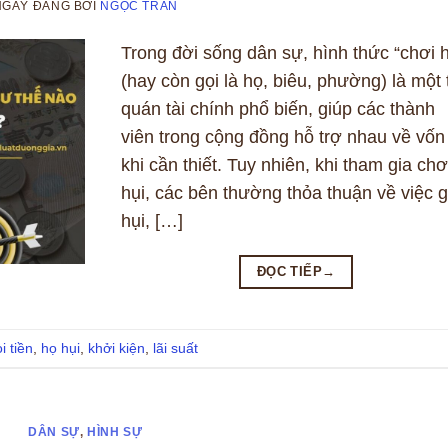
NGÀY ĐĂNG
BỞI
NGỌC TRẦN
Trong đời sống dân sự, hình thức “chơi h
(hay còn gọi là họ, biêu, phường) là một 
quán tài chính phổ biến, giúp các thành
viên trong cộng đồng hỗ trợ nhau về vốn
khi cần thiết. Tuy nhiên, khi tham gia chơ
hụi, các bên thường thỏa thuận về việc 
hụi, […]
ĐỌC TIẾP
→
i tiền
,
họ hụi
,
khởi kiện
,
lãi suất
DÂN SỰ
,
HÌNH SỰ