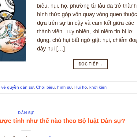
biêu, hụi, họ, phường từ lâu đã trở thành
hình thức góp vốn quay vòng quen thuộc
dựa trên sự tin cậy và cam kết giữa các
thành viên. Tuy nhiên, khi niềm tin bị lợi
dụng, chủ hụi bất ngờ giật hụi, chiếm đo
dây hụi […]
ĐỌC TIẾP
→
 vệ quyền dân sự
,
Chơi biêu
,
hình sự
,
Hụi họ
,
khởi kiện
DÂN SỰ
được tính như thế nào theo Bộ luật Dân sự?