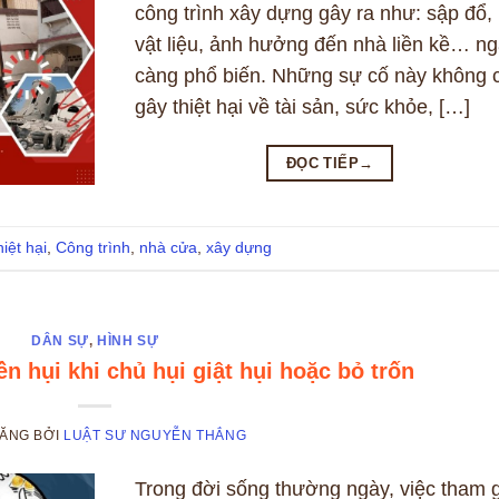
công trình xây dựng gây ra như: sập đổ, 
vật liệu, ảnh hưởng đến nhà liền kề… n
càng phổ biến. Những sự cố này không c
gây thiệt hại về tài sản, sức khỏe, […]
ĐỌC TIẾP
→
iệt hại
,
Công trình
,
nhà cửa
,
xây dựng
DÂN SỰ
,
HÌNH SỰ
ền hụi khi chủ hụi giật hụi hoặc bỏ trốn
ĐĂNG
BỞI
LUẬT SƯ NGUYỄN THẮNG
Trong đời sống thường ngày, việc tham g