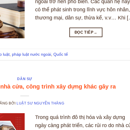
ngoài trở nên phổ biến. Các quan hệ này
có thể phát sinh trong lĩnh vực hôn nhân,
thương mại, dân sự, thừa kế, v.v… Khi [
ĐỌC TIẾP
→
 luật
,
pháp luật nước ngoài
,
Quốc tế
DÂN SỰ
 nhà cửa, công trình xây dựng khác gây ra
ĐĂNG
BỞI
LUẬT SƯ NGUYỄN THẮNG
Trong quá trình đô thị hóa và xây dựng
ngày càng phát triển, các rủi ro do nhà c