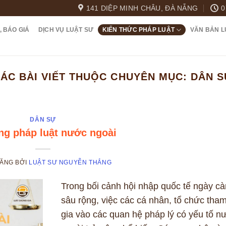
141 DIỆP MINH CHÂU, ĐÀ NẴNG
0
, BÁO GIÁ
DỊCH VỤ LUẬT SƯ
KIẾN THỨC PHÁP LUẬT
VĂN BẢN L
ÁC BÀI VIẾT THUỘC CHUYÊN MỤC:
DÂN S
DÂN SỰ
ng pháp luật nước ngoài
ĐĂNG
BỞI
LUẬT SƯ NGUYỄN THẮNG
Trong bối cảnh hội nhập quốc tế ngày c
sâu rộng, việc các cá nhân, tổ chức tha
gia vào các quan hệ pháp lý có yếu tố n