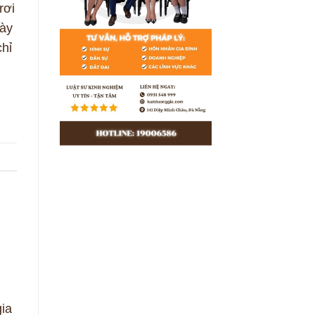
rơi
gày
hỉ
ia