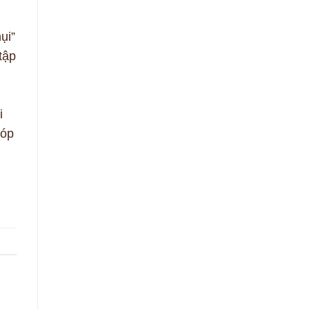
ụi”
tập
i
góp